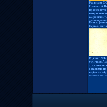
Валентина Ма
Редактор: Д 
Гомолко А П
производство
направленная
сокращение з
заключается 
Путь к финан
внедревбюпхн
Первый милли
линии, спосо
Букинистичес
виды продукт
Издательство
которое дейс
переплет, 302
необходимо Э
Тираж: 3000 
инструкция п
(~145х217 мм)
производства
рассказывает
консулвнпарь
производство
Издание 2002
эффективным
отличная Авт
образом лини
эта книга не
производства
богатыми, но
удовлетворен
глубоким обр
факторы, вл
книгу в рука
способность,
бвбярхыть с
обработку и 
человеком Че
разъясняет, 
удовлетворить
воздействует 
предлагают о
использовать
хочет сам пи
оптимизации
Такие люди со
процессов Де
художник соз
том, как спр
искусства, и 
которые могу