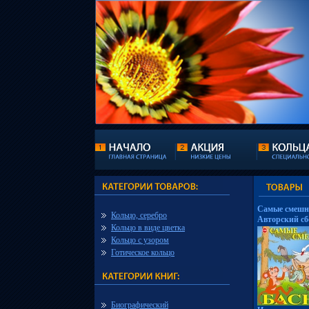
Самые смешны
Кольцо, серебро
Авторский сб
Кольцо в виде цветка
Союз, 2006 г 
Кольцо с узором
Готическое кольцо
Биографический