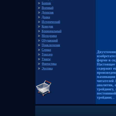
Боевик
Военный
Детектив
Драма
Исторический
Комедия
Криминальный
Мелодрама
Обучающий
Приключения
Сериал
Двухтомник
Триллер
изобретате
Ужасы
форме и со
Фантастика
Настоящее 
Эротика
содержит е
произведен
махинации 
читателей 
аналитик, 
трейдингу,
постоянной
трейдинг, .