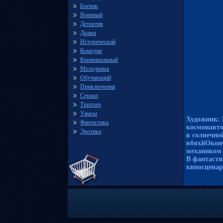
Боевик
Военный
Детектив
Драма
Исторический
Комедия
Криминальный
Мелодрама
Обучающий
Приключения
Сериал
Триллер
Ужасы
Художник: 
Фантастика
космонавто
Эротика
в солнечно
вбяхйОконч
механиком
В фантасти
киносценар