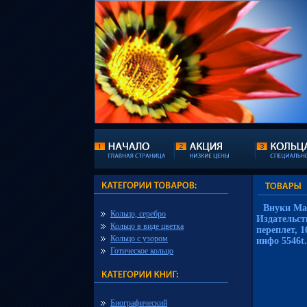
Внуки Ма
Кольцо, серебро
Издательст
Кольцо в виде цветка
переплет, 1
Кольцо с узором
инфо 5546t.
Готическое кольцо
Биографический