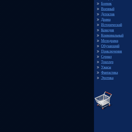
Боевик
Военный
Детектив
Драма
Исторический
Комедия
Криминальный
Мелодрама
Обучающий
Приключения
Сериал
Триллер
Ужасы
Фантастика
Эротика