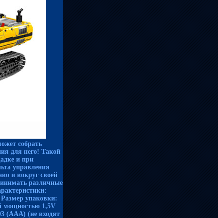
ожет собрать
ия для него! Такой
адке и при
ьта управления
аво и вокруг своей
принимать различные
арактеристики:
 Размер упаковки:
ей мощностью 1,5V
3 (ААА) (не входят