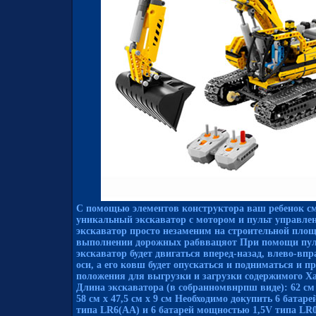
С помощью элементов конструктора ваш ребенок см
уникальный экскаватор с мотором и пульт управлен
экскаватор просто незаменим на строительной площ
выполнении дорожных рабввацяот При помощи пул
экскаватор будет двигаться вперед-назад, влево-впр
оси, а его ковш будет опускаться и подниматься и 
положения для выгрузки и загрузки содержимого Х
Длина экскаватора (в собранномвнрпш виде): 62 см
58 см x 47,5 см x 9 см Необходимо докупить 6 батар
типа LR6(АА) и 6 батарей мощностью 1,5V типа LR0