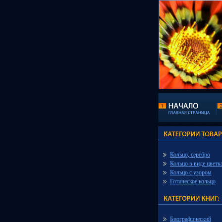
Кольцо, серебро
Кольцо в виде цветк
Кольцо с узором
Готическое кольцо
Биографический