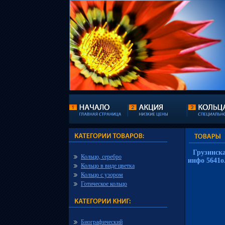
Грузинска
Кольцо, серебро
инфо 5641o
Кольцо в виде цветка
Кольцо с узором
Готическое кольцо
Биографический