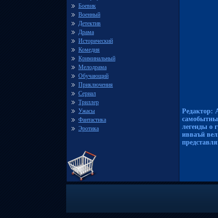
Боевик
Военный
Детектив
Драма
Исторический
Комедия
Криминальный
Мелодрама
Обучающий
Приключения
Сериал
Триллер
Ужасы
Редактор: 
самобытных
Фантастика
легенды о 
Эротика
ивваъй ве
представля