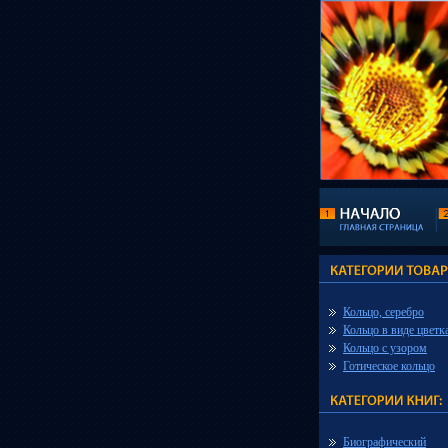
Кольцо, серебро
Кольцо в виде цветк
Кольцо с узором
Готическое кольцо
Биографический