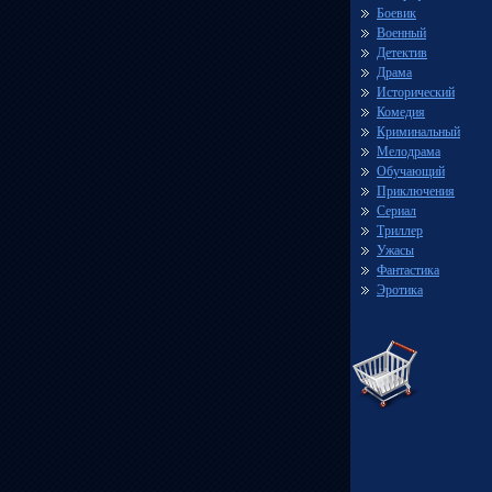
Боевик
Военный
Детектив
Драма
Исторический
Комедия
Криминальный
Мелодрама
Обучающий
Приключения
Сериал
Триллер
Ужасы
Фантастика
Эротика