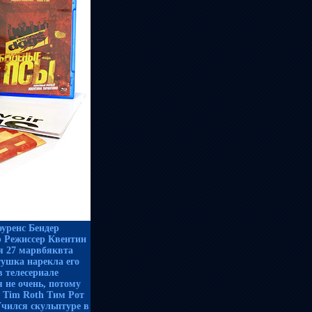
уренс Бендер
 Режиссер Квентин
я 27 марвбяквта
тушка нарекла его
в телесериале
 не очень, потому
т Tim Roth Тим Рот
Учился скульптуре в