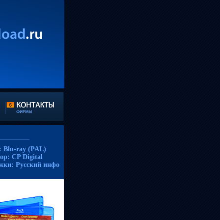
 Blu-ray (PAL)
р: CP Digital
жки: Русский инфо