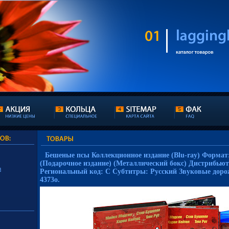
Бешеные псы Коллекционное издание (Blu-ray) Формат:
(Подарочное издание) (Металлический бокс) Дистрибьюто
а
Региональный код: С Субтитры: Русский Звуковые доро
4373o.