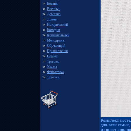
Боевик
Военный
Детектив
Драма
Исторический
Комедия
Криминальный
Мелодрама
Обучающий
Приключения
Сериал
Триллер
Ужасы
Фантастика
Эротика
Комплект посте
для всей семьи,
из простыни, п