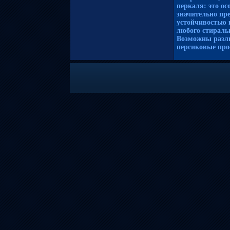
перкаля: это о
значительно пре
устойчивостью 
любого стираль
Возможны разли
персиковые про