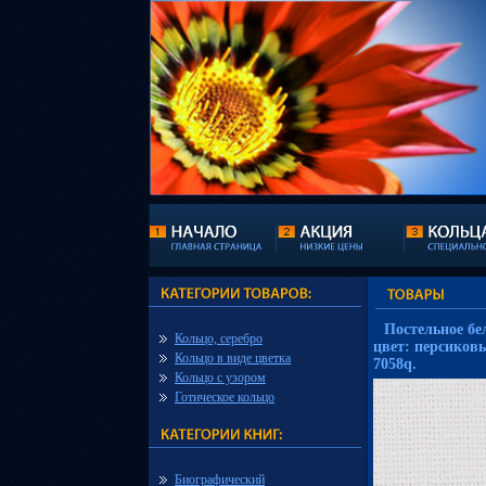
Постельное бе
Кольцо, серебро
цвет: персиковы
Кольцо в виде цветка
7058q.
Кольцо с узором
Готическое кольцо
Биографический