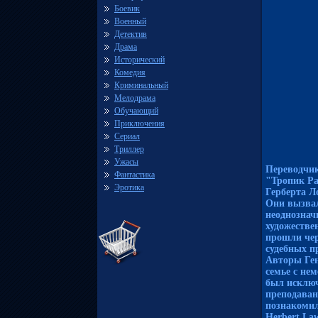
Боевик
Военный
Детектив
Драма
Исторический
Комедия
Криминальный
Мелодрама
Обучающий
Приключения
Сериал
Триллер
Ужасы
Переводчи
Фантастика
"Тропик Ра
Эротика
Герберта Л
Они вызвал
неоднознач
художестве
прошли чер
судебных п
Авторы Ген
семье с не
был исключ
преподавани
познакомил
Herbert La