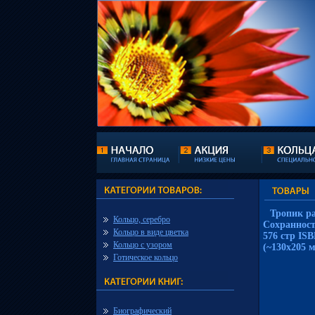
Тропик р
Кольцо, серебро
Сохранност
Кольцо в виде цветка
576 стр ISB
Кольцо с узором
(~130х205 
Готическое кольцо
Биографический