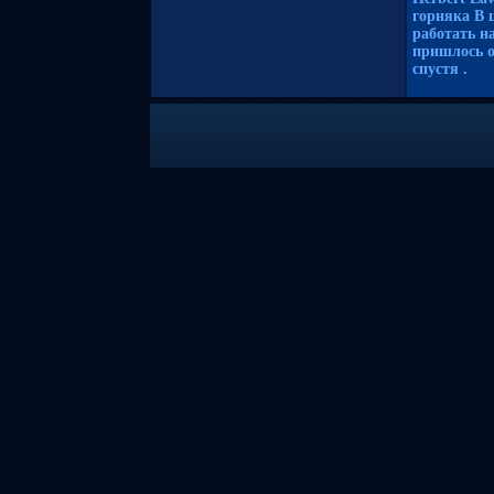
горняка В 
работать н
пришлось о
спустя .