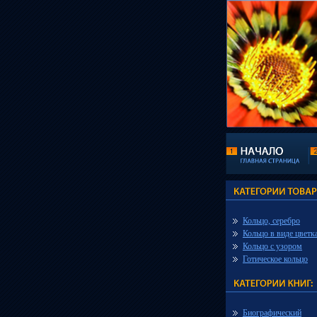
Кольцо, серебро
Кольцо в виде цветк
Кольцо с узором
Готическое кольцо
Биографический