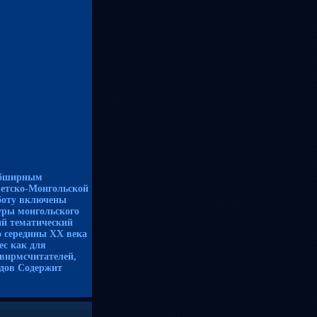
обширным
етско-Монгольской
боту включены
уры монгольского
ий тематический
о середины XX века
ес как для
 внрмсчитателей,
одов Содержит