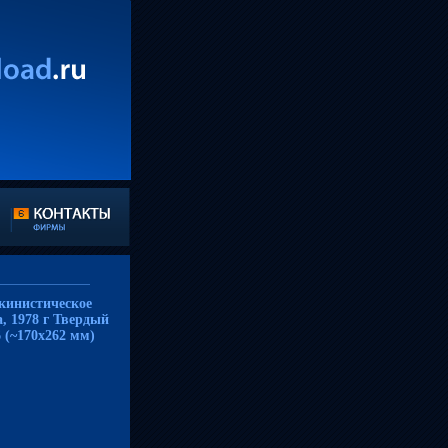
кинистическое
, 1978 г Твердый
6 (~170х262 мм)