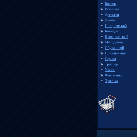
Боевик
Военный
Детектив
Драма
Исторический
Комедия
Криминальный
Мелодрама
Обучающий
Приключения
Сериал
Триллер
Ужасы
Фантастика
Эротика