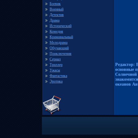
Боевик
Военный
Детектив
Драма
Исторический
Комедия
Криминальный
Мелодрама
Обучающий
Приключения
Сериал
Редактор: 
Триллер
основные п
Ужасы
Солнечной 
Фантастика
знакомится
Эротика
океанов Ав