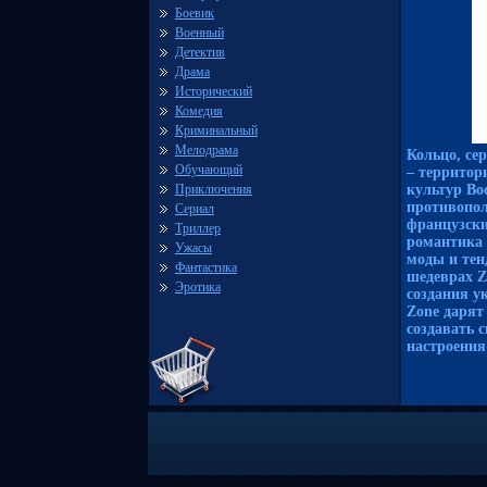
Боевик
Военный
Детектив
Драма
Исторический
Комедия
Криминальный
Мелодрама
Кольцо, сер
Обучающий
– территор
Приключения
культур Во
противопол
Сериал
французски
Триллер
романтика 
Ужасы
моды и тен
Фантастика
шедеврах Z
Эротика
создания у
Zone дарят
создавать 
настроения 