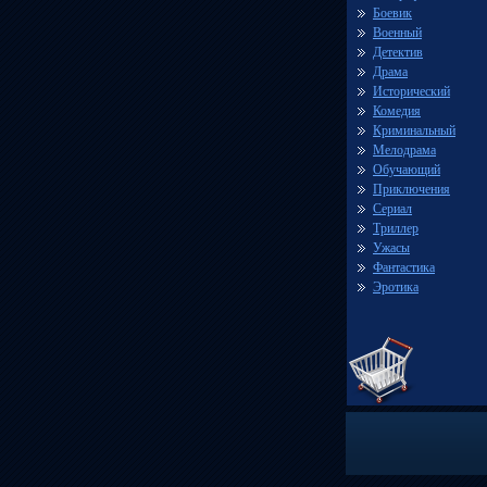
Боевик
Военный
Детектив
Драма
Исторический
Комедия
Криминальный
Мелодрама
Обучающий
Приключения
Сериал
Триллер
Ужасы
Фантастика
Эротика