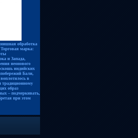
финишная обработка
г Торговая марка:
оты
ка и Запада,
ения неонового
оскошь индийских
 побережий Бали,
 воплотилось в
и традиционному
щих образ
ых – подчеркивать,
бретая при этом