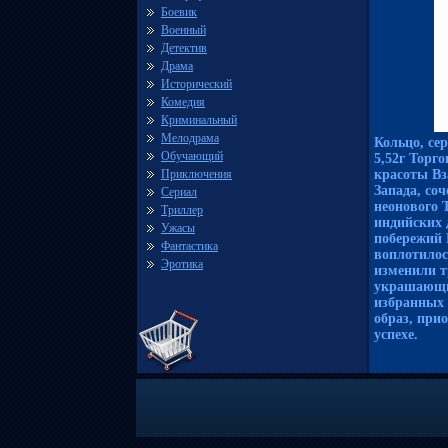
Боевик
Военный
Детектив
Драма
Исторический
Комедия
Криминальный
Мелодрама
Кольцо, се
Обучающий
5,52г Торг
Приключения
красоты Вз
Запада, со
Сериал
неонового 
Триллер
индийских 
Ужасы
побережий 
Фантастика
воплотило
Эротика
изменили т
украшающи
избранных 
образ, при
успехе.