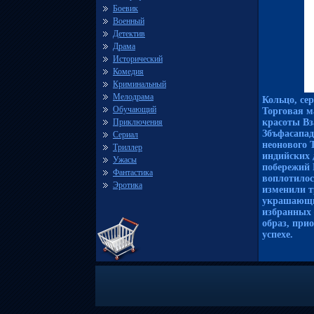
Боевик
Военный
Детектив
Драма
Исторический
Комедия
Криминальный
Мелодрама
Кольцо, сер
Обучающий
Торговая м
Приключения
красоты Вз
Збъфасапад
Сериал
неонового 
Триллер
индийских 
Ужасы
побережий 
Фантастика
воплотило
Эротика
изменили т
украшающи
избранных 
образ, при
успехе.