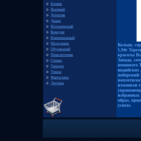
Боевик
Военный
Детектив
Драма
Исторический
Комедия
Криминальный
Мелодрама
Кольцо, се
Обучающий
1,94г Торг
Приключения
красоты Вз
Запада, со
Сериал
неонового 
Триллер
индийских 
Ужасы
побережий 
Фантастика
воплотило
Эротика
изменили т
украшающи
избранных 
образ, при
успехе.