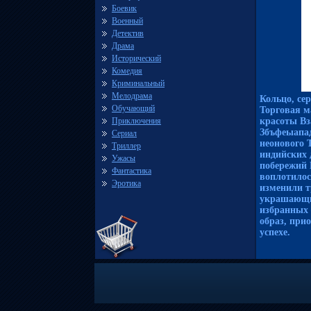
Боевик
Военный
Детектив
Драма
Исторический
Комедия
Криминальный
Мелодрама
Кольцо, сер
Обучающий
Торговая м
Приключения
красоты Вз
Збъфеыапад
Сериал
неонового 
Триллер
индийских 
Ужасы
побережий 
Фантастика
воплотило
Эротика
изменили т
украшающи
избранных 
образ, при
успехе.