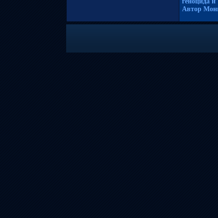
геноцида и
Автор Мони