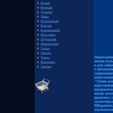
Боевик
Военный
Детектив
Драма
Исторический
Комедия
Криминальный
Мелодрама
Обучающий
Приключения
Сериал
Триллер
Переводчик
Ужасы
жизни поль
Фантастика
о ком пише
Эротика
Сайгонавбя
содержащим
нашумевший
"Тихий аме
агрессиивн
интервенто
жизнь вьет
произвол, 
захватчика
МВарненска
вьетнамско