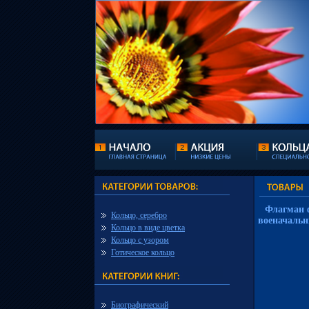
Флагман 
Кольцо, серебро
военачальн
Кольцо в виде цветка
Кольцо с узором
Готическое кольцо
Биографический