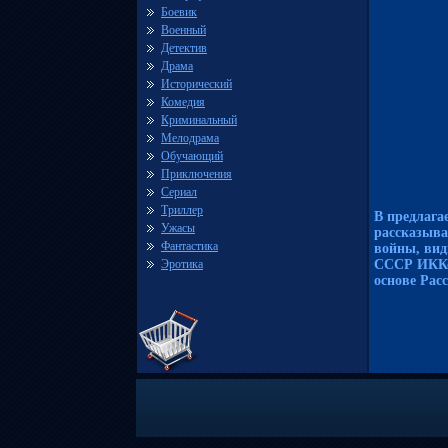
Боевик
Военный
Детектив
Драма
Исторический
Комедия
Криминальный
Мелодрама
Обучающий
Приключения
Сериал
Триллер
В предлага
Ужасы
рассказыва
Фантастика
войны, вид
Эротика
СССР ИККо
основе Рас